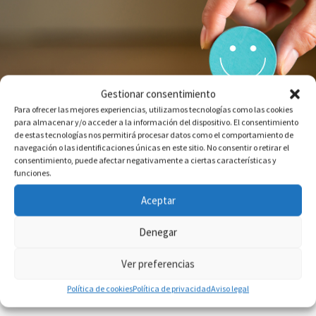
Gestionar consentimiento
Para ofrecer las mejores experiencias, utilizamos tecnologías como las cookies
para almacenar y/o acceder a la información del dispositivo. El consentimiento
de estas tecnologías nos permitirá procesar datos como el comportamiento de
navegación o las identificaciones únicas en este sitio. No consentir o retirar el
consentimiento, puede afectar negativamente a ciertas características y
funciones.
Aceptar
CX emocional en B2B: cómo diseñar
experiencias que generan confianza,
Denegar
fidelización y crecimiento
Ver preferencias
Sep 7, 2023
|
Experiencia de cliente
,
Marketing B2B
Política de cookies
Política de privacidad
Aviso legal