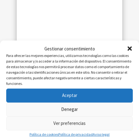
"Un altísimo grado de eficiencia y
un enfoque 100% comercial"
Jorge Belzunce
Gestionar consentimiento
Consejero Delegado Infiniti España
Para ofrecer las mejores experiencias, utilizamos tecnologías como las cookies
para almacenar y/o acceder a la información del dispositivo. El consentimiento
de estas tecnologías nos permitirá procesar datos como el comportamiento de
navegación o las identificaciones únicas en este sitio. No consentir o retirar el
consentimiento, puede afectar negativamente a ciertas características y
funciones.
Aceptar
Denegar
Ver preferencias
Política de cookies
Política de privacidad
Aviso legal