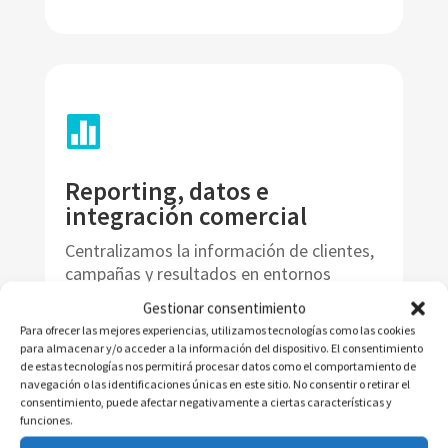

Reporting, datos e
integración comercial
Centralizamos la información de clientes,
campañas y resultados en entornos
integrados, generando reporting
Gestionar consentimiento
accionable que permite optimizar la
Para ofrecer las mejores experiencias, utilizamos tecnologías como las cookies
captación, la venta y el cross-selling, con
para almacenar y/o acceder a la información del dispositivo. El consentimiento
cuadros de mando que monitorizan leads,
de estas tecnologías nos permitirá procesar datos como el comportamiento de
navegación o las identificaciones únicas en este sitio. No consentir o retirar el
conversiones, satisfacción y evolución de
consentimiento, puede afectar negativamente a ciertas características y
cartera en tiempo real.
funciones.