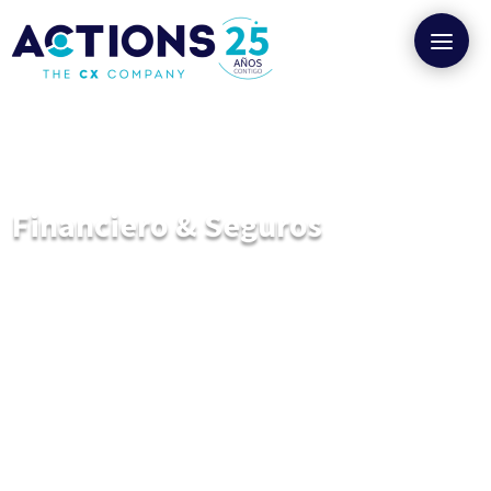
Financiero & Seguros
Esto es ACTIONS y aquí pasan cosas: más
pólizas, más ventas y clientes mejor
fidelizados.