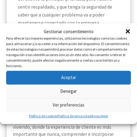
sentir respaldado, y que tenga la seguridad de
saber que a cualquier problema va a poder
mantenerse conectado con la empresa.
Evaluar el negocio, reconocer el trabajo y
Gestionar consentimiento
realizarlo. Ahora es el momento para ver que cosas
Para ofrecer las mejores experiencias, utilizamos tecnologías como las cookies
para almacenar y/o acceder a la información del dispositivo. El consentimiento
funcionan y cuáles no, y, en consecuencia, volcar
de estas tecnologías nos permitirá procesar datos como el comportamiento de
más recursos en aquellos departamentos que
navegación o las identificaciones únicas en este sitio. No consentir o retirar el
consentimiento, puede afectar negativamente a ciertas características y
generan más beneficio, y reconocer aquellos que
funciones.
no tienen tanto trabajo y corregirlas.
Aceptar
Conclusiones
Denegar
La evolución del Customer Experience no es ninguna
Ver preferencias
coincidencia, pero sumado a la situación actual en la
que nos encontramos, la ha hecho mucho más
Política de cookies
Política de privacidad
Aviso legal
importante. Debido a la realidad que estamos
viviendo, donde la experiencia de cliente es más
importante que nunca, comprender e incorporar