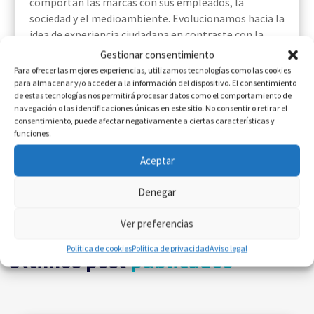
comportan las marcas con sus empleados, la
sociedad y el medioambiente. Evolucionamos hacia la
idea de experiencia ciudadana en contraste con la
tradicional experiencia de cliente.
Gestionar consentimiento
Para ofrecer las mejores experiencias, utilizamos tecnologías como las cookies
Te recomendamos:
para almacenar y/o acceder a la información del dispositivo. El consentimiento
de estas tecnologías nos permitirá procesar datos como el comportamiento de
La experiencia del cliente, una preocupación cada vez
navegación o las identificaciones únicas en este sitio. No consentir o retirar el
mayor para las empresas
consentimiento, puede afectar negativamente a ciertas características y
funciones.
¿Qué es el customer centricity y cómo aplicarlo?
Aceptar
[/vc_column_text][/vc_column][/vc_row]
Denegar
Ver preferencias
Política de cookies
Política de privacidad
Aviso legal
Últimos post
publicados