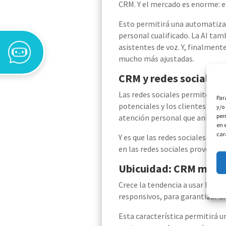
CRM. Y el mercado es enorme
: 
Esto permitirá una automatizac
personal cualificado.
La AI tamb
asistentes de voz.
Y, finalmente
mucho más ajustadas.
CRM y redes sociales,
L
as redes
sociales permiten a l
Par
potenciales y los clientes ya e
y/o
per
atención personal que anhelan 
en 
car
Y es que las redes sociales son 
en las redes sociales provoca q
Ubicuidad: CRM más
r
Crece la tendencia a usar los C
responsivos, para garantizar u
Esta característica permitirá
u