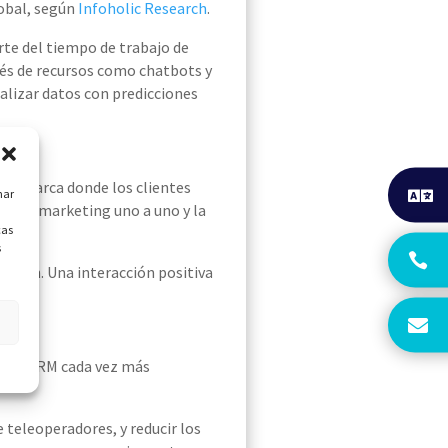
obal,
según
Infoholic
Research
.
te del tiempo de trabajo de
vés de recursos como
chatbots
y
nalizar datos con predicciones
 de marca donde los clientes
nar
te
n
el marketing uno a uno y la
cas
s
ersión. U
na interacción positiva
an en CRM cada vez más
e teleoperadores, y reducir los