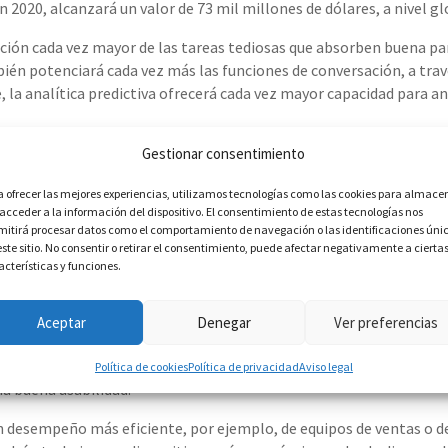
en
2020
,
alcanzará un
valor de 73 mil millones
de dólares, a nivel gl
ión cada vez mayor de las tareas tediosas que absorben buena par
ién potenciará cada vez más las funciones de conversación, a tra
, la analítica predictiva ofrecerá cada vez mayor capacidad para a
 aliados inseparables
Gestionar consentimiento
as empresas conectar con su audiencia en tiempo real y crear valor
a ofrecer las mejores experiencias, utilizamos tecnologías como las cookies para almace
stán
presentes e invierten gran parte de su
tiempo.
Además,
permi
 acceder a la información del dispositivo. El consentimiento de estas tecnologías nos
mitirá procesar datos como el comportamiento de navegación o las identificaciones úni
los clientes.
este sitio. No consentir o retirar el consentimiento, puede afectar negativamente a cierta
acterísticas y funciones.
uno de los canales más eficaces para garantizar el retorno de la inv
ue un usuario sea un
71% más p
ropenso a comprar un producto
.
Aceptar
Denegar
Ver preferencias
esponsive
RM desde dispositivos móviles, por eso
los desarrolladores trabaj
Política de cookies
Política de privacidad
Aviso legal
na buena usabilidad.
n
desempeño
más eficiente
, por ejemplo, de equipos de ventas o d