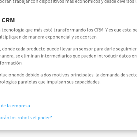
podrán trabajar con dispositivos más económicos y desde diversos
 y CRM
la tecnología que más esté transformando los CRM. Y es que esta p
ltipliquen de manera exponencial y se acorten
.
, donde cada producto puede llevar un sensor para darle seguimie
anera, se eliminan intermediarios que pueden introducir datos er
nformación.
volucionando debido a dos motivos principales: la demanda de sect
cnologías paralelas que impulsan sus capacidades.
 de la empresa
arán los robots el poder?