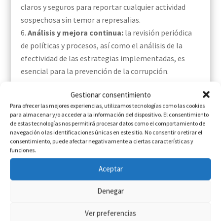
claros y seguros para reportar cualquier actividad
sospechosa sin temor a represalias.
Análisis y mejora continua:
la revisión periódica
de políticas y procesos, así como el análisis de la
efectividad de las estrategias implementadas, es
esencial para la prevención de la corrupción.
Gestionar consentimiento
Para ofrecer las mejores experiencias, utilizamos tecnologías como las cookies
Conclusión
para almacenar y/o acceder a la información del dispositivo. El consentimiento
de estas tecnologías nos permitirá procesar datos como el comportamiento de
En
ACTIONS
sabemos que la Experiencia del Cliente
navegación o las identificaciones únicas en este sitio. No consentir o retirar el
consentimiento, puede afectar negativamente a ciertas características y
(CX) no se limita únicamente a la satisfacción del
funciones.
consumidor, también se ha convertido en un
componente crucial para la prevención y mitigación
Aceptar
de la corrupción dentro de las organizaciones.
Denegar
Al implementar estrategias sólidas de CX orientadas
hacia la transparencia, la ética y la integridad, las
Ver preferencias
empresas pueden establecer una sólida barrera