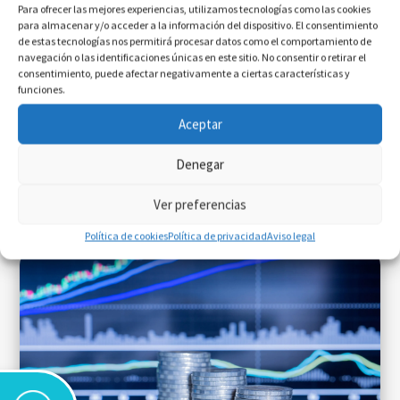
clasifica correos:
entiende lo que necesita cada
Para ofrecer las mejores experiencias, utilizamos tecnologías como las cookies
para almacenar y/o acceder a la información del dispositivo. El consentimiento
cliente
, actúa con precisión y mejora la calidad del
de estas tecnologías nos permitirá procesar datos como el comportamiento de
servicio desde el primer día.
navegación o las identificaciones únicas en este sitio. No consentir o retirar el
consentimiento, puede afectar negativamente a ciertas características y
funciones.
Aceptar
Últimos post
publicados
Denegar
Ver preferencias
Política de cookies
Política de privacidad
Aviso legal