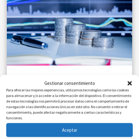
¿Qué papel tiene el MarTech en las
Gestionar consentimiento
entidades financieras?
Para ofrecer las mejores experiencias, utilizamos tecnologías como las cookies
Ago 6, 2026
|
IA en Acción
,
MarTech
para almacenar y/o acceder a la información del dispositivo. El consentimiento
de estas tecnologías nos permitirá procesar datos como el comportamiento de
navegación o las identificaciones únicas en este sitio. No consentir o retirar el
consentimiento, puede afectar negativamente a ciertas características y
funciones.
Aceptar