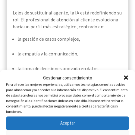
Lejos de sustituir al agente, la IA está redefiniendo su
rol. El profesional de atención al cliente evoluciona
hacia un perfil más estratégico, centrado en:
la gestión de casos complejos,
la empatía y la comunicación,
la toma de decisiones apoyada en datos.
Gestionar consentimiento
La tecnología asume lo repetitivo; el agente aporta
Para ofrecer las mejores experiencias, utilizamos tecnologías como las cookies
el valor diferencial.
para almacenar y/o acceder a la información del dispositivo. El consentimiento
de estas tecnologías nos permitirá procesar datos como el comportamiento de
navegación o las identificaciones únicas en este sitio. No consentir o retirar el
consentimiento, puede afectar negativamente a ciertas características y
De la adopción a la integración:
funciones.
el verdadero reto
Aceptar