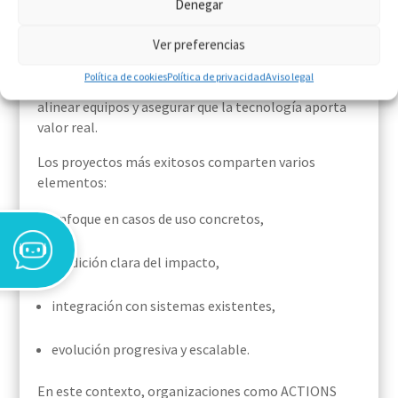
Denegar
Aunque la adopción de IA se ha acelerado, el reto en
Ver preferencias
2026 no es tanto внедarla como
integrarla
correctamente en la operación
. No se trata de
Política de cookies
Política de privacidad
Aviso legal
añadir herramientas, sino de rediseñar procesos,
alinear equipos y asegurar que la tecnología aporta
valor real.
Los proyectos más exitosos comparten varios
elementos:
enfoque en casos de uso concretos,
medición clara del impacto,
integración con sistemas existentes,
evolución progresiva y escalable.
En este contexto, organizaciones como ACTIONS