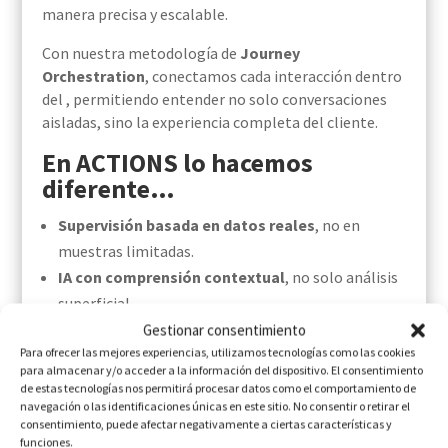
manera precisa y escalable.
Con nuestra metodología de
Journey
Orchestration
, conectamos cada interacción dentro
del , permitiendo entender no solo conversaciones
aisladas, sino la experiencia completa del cliente.
En ACTIONS lo hacemos
diferente…
Supervisión basada en datos reales
, no en
muestras limitadas.
IA con comprensión contextual
, no solo análisis
superficial.
Modelo híbrido
, donde la automatización
Gestionar consentimiento
Para ofrecer las mejores experiencias, utilizamos tecnologías como las cookies
potencia el criterio humano.
para almacenar y/o acceder a la información del dispositivo. El consentimiento
Insights en tiempo real
, directamente desde las
de estas tecnologías nos permitirá procesar datos como el comportamiento de
conversaciones del Contact Center.
navegación o las identificaciones únicas en este sitio. No consentir o retirar el
consentimiento, puede afectar negativamente a ciertas características y
funciones.