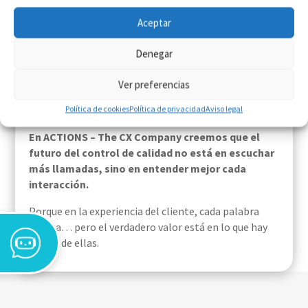
Conclusión: escuchar ya no es
suficiente, hay que entender
Aceptar
El speech analytics está redefiniendo la forma en que
Denegar
las empresas supervisan la calidad del servicio. La
capacidad de analizar todas las conversaciones y
Ver preferencias
extraer conocimiento útil permite tomar decisiones
más rápidas, precisas y orientadas al cliente.
Política de cookies
Política de privacidad
Aviso legal
En
ACTIONS – The CX Company
creemos que el
futuro del control de calidad no está en escuchar
más llamadas, sino en entender mejor cada
interacción.
Porque en la experiencia del cliente, cada palabra
cuenta… pero el verdadero valor está en lo que hay
detrás de ellas.