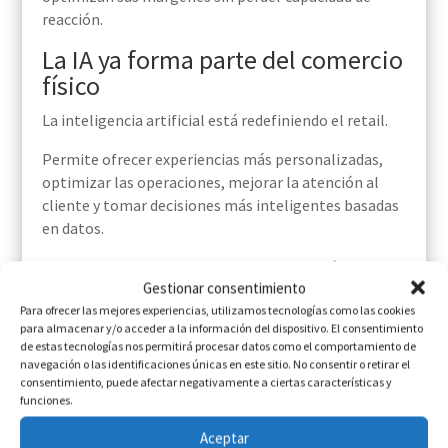
reacción.
La IA ya forma parte del comercio
físico
La inteligencia artificial está redefiniendo el retail.
Permite ofrecer experiencias más personalizadas,
optimizar las operaciones, mejorar la atención al
cliente y tomar decisiones más inteligentes basadas
en datos.
Las tiendas que incorporan estas tecnologías no solo
Gestionar consentimiento
venden más. También responden mejor a las nuevas
Para ofrecer las mejores experiencias, utilizamos tecnologías como las cookies
expectativas de los consumidores.
para almacenar y/o acceder a la información del dispositivo. El consentimiento
de estas tecnologías nos permitirá procesar datos como el comportamiento de
En ACTIONS ayudamos a las empresas a integrar
navegación o las identificaciones únicas en este sitio. No consentir o retirar el
soluciones de inteligencia artificial que mejoran la
consentimiento, puede afectar negativamente a ciertas características y
experiencia de compra, automatizan procesos y
funciones.
aumentan la eficiencia del negocio. Además, estamos
Aceptar
implantando nuestro nuevo asistente de IA para