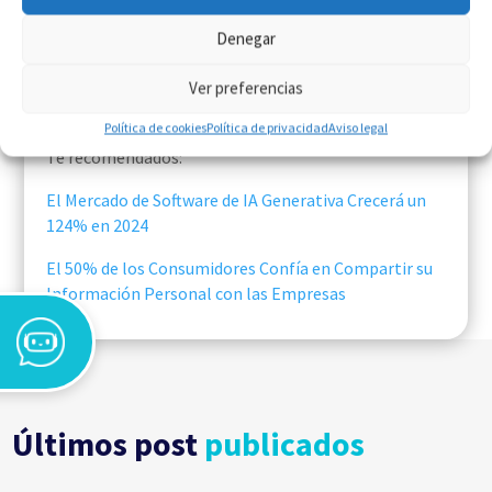
facilitar el trabajo diario de nuestros clientes y
Denegar
acelerar su transformación digital.
Ver preferencias
¿Quieres descubrir cómo la inteligencia artificial
puede impulsar tu negocio?
Política de cookies
Política de privacidad
Aviso legal
Te recomendados:
El Mercado de Software de IA Generativa Crecerá un
124% en 2024
El 50% de los Consumidores Confía en Compartir su
Información Personal con las Empresas
Últimos post
publicados