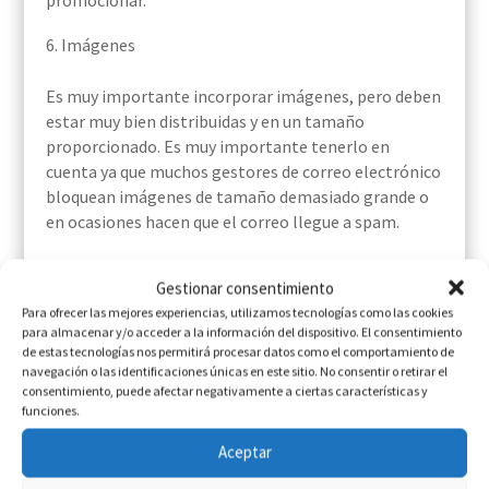
promocionar.
Imágenes
Es muy importante incorporar imágenes, pero deben
estar muy bien distribuidas y en un tamaño
proporcionado. Es muy importante tenerlo en
cuenta ya que muchos gestores de correo electrónico
bloquean imágenes de tamaño demasiado grande o
en ocasiones hacen que el correo llegue a spam.
Botones sociales
Gestionar consentimiento
Para ofrecer las mejores experiencias, utilizamos tecnologías como las cookies
Son muy útiles para que la gente comparta tu
para almacenar y/o acceder a la información del dispositivo. El consentimiento
contenido. Las redes sociales son, hoy en día, el
de estas tecnologías nos permitirá procesar datos como el comportamiento de
principal medio empleado para transmitir
navegación o las identificaciones únicas en este sitio. No consentir o retirar el
consentimiento, puede afectar negativamente a ciertas características y
información, por lo que incorporar tus perfiles para
funciones.
que puedan seguirte sin problemas.
Aceptar
Tus datos