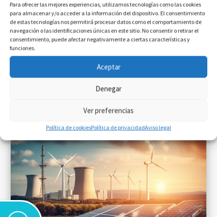
Para ofrecer las mejores experiencias, utilizamos tecnologías como las cookies
para almacenar y/o acceder a la información del dispositivo. El consentimiento
de estas tecnologías nos permitirá procesar datos como el comportamiento de
navegación o las identificaciones únicas en este sitio. No consentir o retirar el
consentimiento, puede afectar negativamente a ciertas características y
funciones.
¿Qué papel tiene el MarTech en las
Aceptar
entidades financieras?
Denegar
Ago 6, 2026
|
IA en Acción
,
MarTech
Ver preferencias
Política de cookies
Política de privacidad
Aviso legal