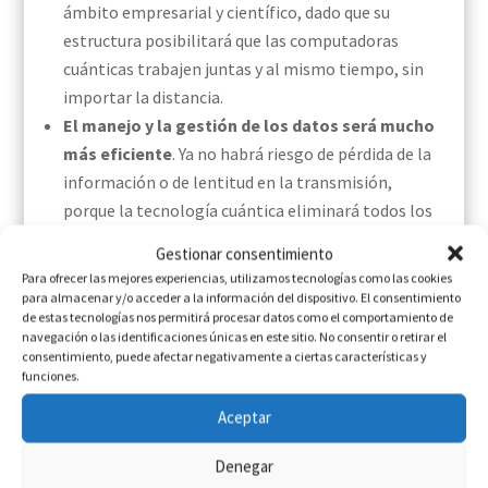
ámbito empresarial y científico, dado que su
estructura posibilitará que las computadoras
cuánticas trabajen juntas y al mismo tiempo, sin
importar la distancia.
El manejo y la gestión de los datos será mucho
más eficiente
. Ya no habrá riesgo de pérdida de la
información o de lentitud en la transmisión,
porque la tecnología cuántica eliminará todos los
problemas asociados a las redes tradicionales.
Gestionar consentimiento
Para ofrecer las mejores experiencias, utilizamos tecnologías como las cookies
Aún queda mucho trabajo por hacer, pero el
para almacenar y/o acceder a la información del dispositivo. El consentimiento
propósito es real. Es más,
ya se ha
de estas tecnologías nos permitirá procesar datos como el comportamiento de
navegación o las identificaciones únicas en este sitio. No consentir o retirar el
constituido
la
Alianza de la Internet cuántica
consentimiento, puede afectar negativamente a ciertas características y
(QIA)
para su implementación en
Europa
, por lo
funciones.
que
cada vez vamos a oír hablar más del Internet
cuántico
; e incluso es posible que para antes de que
Aceptar
termine la presente década (2027)
ya contemos
con
los primeros servicios operativos
.
Denegar