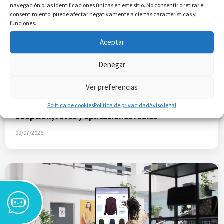
navegación o las identificaciones únicas en este sitio. No consentir o retirar el
consentimiento, puede afectar negativamente a ciertas características y
funciones.
Aceptar
Denegar
Ver preferencias
IA EN ACCIÓN
Inteligencia artificial en la industria española:
Política de cookies
Política de privacidad
Aviso legal
adopción, retos y aplicaciones reales
09/07/2026