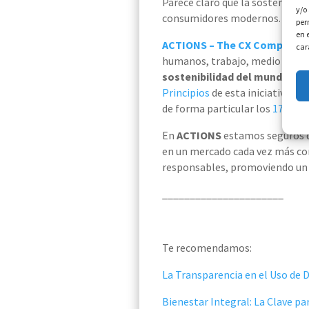
Parece claro que la sostenibilid
y/o
consumidores modernos.
per
en 
ACTIONS – The CX Company
s
car
humanos, trabajo, medio ambien
sostenibilidad del mundo
, co
Principios
de esta iniciativa fo
de forma particular los
17 Obje
En
ACTIONS
estamos seguros q
en un mercado cada vez más co
responsables, promoviendo un 
______________________
Te recomendamos:
La Transparencia en el Uso de D
Bienestar Integral: La Clave par