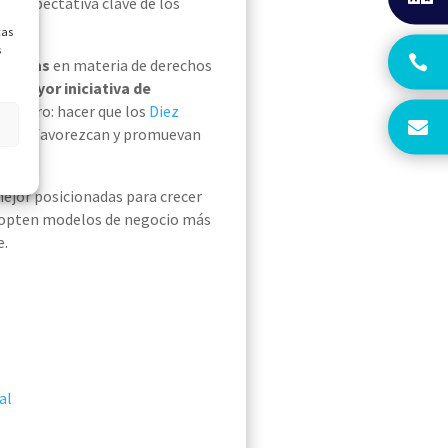
una expectativa clave de los
cas
s
 Unidas
en materia de derechos
la
mayor iniciativa de
o claro: hacer que los
Diez
, y que favorezcan y promuevan
ejor posicionadas para crecer
dopten modelos de negocio más
e.
al