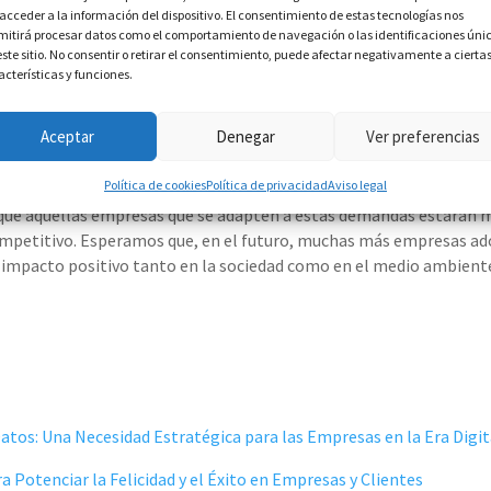
ad ya no es un lujo ni una opción secundaria para las marcas, sino 
 acceder a la información del dispositivo. El consentimiento de estas tecnologías nos
mitirá procesar datos como el comportamiento de navegación o las identificaciones úni
este sitio. No consentir o retirar el consentimiento, puede afectar negativamente a cierta
e
adhirió
en septiembre de 2023 al
Pacto Global de las Naciones
acterísticas y funciones.
te y lucha contra la corrupción. Este
Pacto Mundial
representa 
n mas de 160 países adheridos y 70 redes locales, con un compromis
Aceptar
Denegar
Ver preferencias
rmen parte de la estrategia, cultura y operaciones de la compañía
tivos de Desarrollo Sostenible (ODS).
Política de cookies
Política de privacidad
Aviso legal
ue aquellas empresas que se adapten a estas demandas estarán m
mpetitivo. Esperamos que, en el futuro, muchas más empresas a
impacto positivo tanto en la sociedad como en el medio ambient
atos: Una Necesidad Estratégica para las Empresas en la Era Digit
a Potenciar la Felicidad y el Éxito en Empresas y Clientes