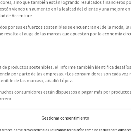
idores, sino que también están logrando resultados financieros po
están viendo un aumento en la lealtad del cliente y una mejora en
dad de Accenture.
os por sus esfuerzos sostenibles se encuentran el de la moda, la 
me resalta el auge de las marcas que apuestan por la economía circu
a de productos sostenibles, el informe también identifica desafíos
encia por parte de las empresas. «Los consumidores son cada vez 
nible de las marcas», añadió López.
e muchos consumidores están dispuestos a pagar más por producto
arrera.
Gestionar consentimiento
a ofrecer las mejores experiencias, utilizamos tecnologías como las cookies para almace