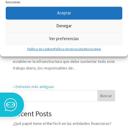
funciones.
Aceptar
Nube híbrida: ventajas y desventajas
Denegar
por
admin
|
Dic 3, 2020
|
Tecnología
Ver preferencias
El almacenamiento y la gestión de los datos y de la
información es un eje central alrededor del que pivota la
Política de cookies
Política de privacidad
Aviso legal
labor de multitud de empresas. Por eso, a la hora de
establecer la infraestructura que debe sustentar todo este
trabajo diario, los responsables de...
« Entradas más antiguas
Buscar
Recent Posts
¿Qué papel tiene el MarTech en las entidades financieras?