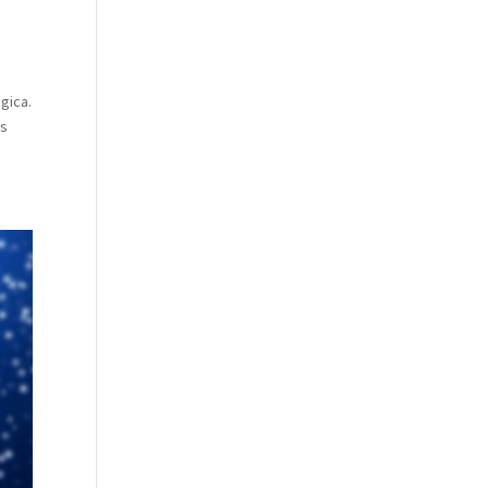
gica.
os