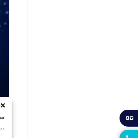
nar
cas
s