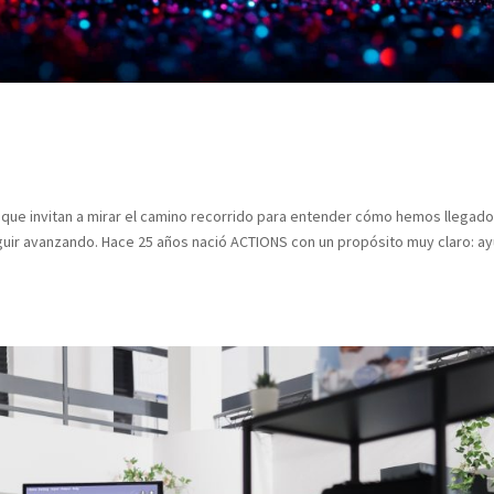
os que invitan a mirar el camino recorrido para entender cómo hemos llegad
uir avanzando. Hace 25 años nació ACTIONS con un propósito muy claro: a