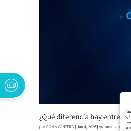
Par
¿Qué diferencia hay entre RP
y/o
per
por
SONIA CANTERO
|
Jun 4, 2026
|
Automatización y 
en 