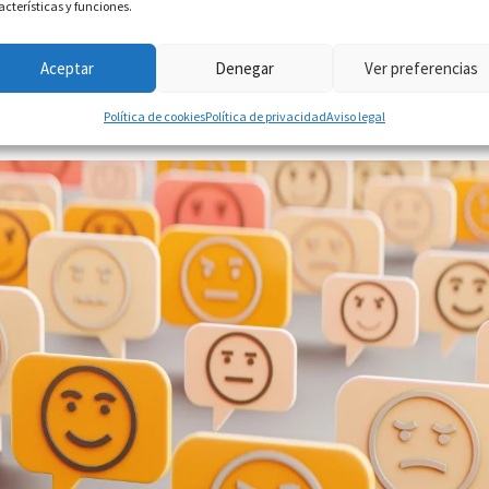
acterísticas y funciones.
o a las organizaciones a reducir errores, ahorrar tiempo y mejorar la
 surgido una tecnología que ha transformado la manera de automatizar
Aceptar
Denegar
Ver preferencias
Política de cookies
Política de privacidad
Aviso legal