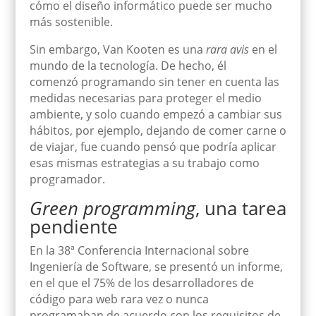
cómo el diseño informático puede se
r mucho
más sostenible.
Sin embargo, Van
Kooten
es una
rara avis
en el
mundo de la tecnología. De hecho, él
comenzó
programando
sin tener en cuenta las
medidas necesarias p
ara proteger el medio
ambiente
, y solo cuando empezó a cambiar sus
hábitos, por ejemplo, dejando de comer carne o
de viajar, fue cuando pensó que podría aplicar
esas mismas estrategias a su trabajo como
programador.
Green programming
, una tarea
pendiente
En
la 38ª Conferencia Internacional sobre
Ingeniería de Software, se presentó un
informe
,
en el que
el 75% de los
desarrolladores de
código para web
rara vez o nunca
programa
ban
de acuerdo con los requisitos
de