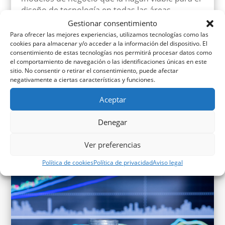
diseño de tecnología en todas las áreas.
Gestionar consentimiento
Te recomendamos:
Para ofrecer las mejores experiencias, utilizamos tecnologías como las
cookies para almacenar y/o acceder a la información del dispositivo. El
Postpandemia: ¿seremos más ecológicos?
consentimiento de estas tecnologías nos permitirá procesar datos como
el comportamiento de navegación o las identificaciones únicas en este
sitio. No consentir o retirar el consentimiento, puede afectar
negativamente a ciertas características y funciones.
Aceptar
Últimos post
publicados
Denegar
Ver preferencias
Política de cookies
Política de privacidad
Aviso legal