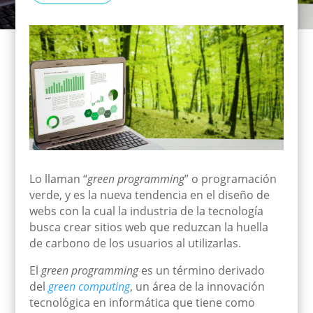
Lo llaman “
green programming
” o programación
verde, y es la nueva tendencia en el diseño de
webs
con la cual la industria de la tecnología
busca crear sitios web que reduzcan la huella
de carbono de los usuarios al util
i
zarla
s
.
El
green programming
es un término derivado
del
green computing
, un área de la innovaci
ó
n
tecnológica
en informática
que tiene como