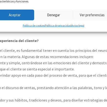
acterísticas y funciones.
o se basa en crear experiencias que conecten emocionalmente con 
Aceptar
Denegar
Ver preferencias
ticas técnicas del producto. Esta estrategia permite a las empres
ientes
a largo plazo.
Política de cookies
Política de privacidad
Aviso legal
periencia del cliente?
el cliente, es fundamental tener en cuenta los principios del neur
n la materia. Algunas de estas recomendaciones incluyen:
nte y simple, centrándose en las emociones del cliente y demostr
que el cliente se sienta especial e importante.
brindar apoyo en cada paso del proceso de venta, para que el clien
en el discurso de ventas, prestando atención a las palabras, tono y
dor y sus hábitos, tradiciones y deseos, para diseñar estrategias 