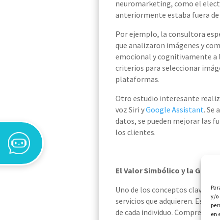
neuromarketing, como el electr
anteriormente estaba fuera de 
Por ejemplo, la consultora espe
que analizaron imágenes y com
emocional y cognitivamente a l
criterios para seleccionar imá
plataformas.
Otro estudio interesante reali
voz Siri y
Google Assistant
. Se
datos, se pueden mejorar las fu
los clientes.
El Valor Simbólico y la Gene
Par
Uno de los conceptos clave en 
y/o
servicios que adquieren. Este v
per
de cada individuo. Comprender 
en 