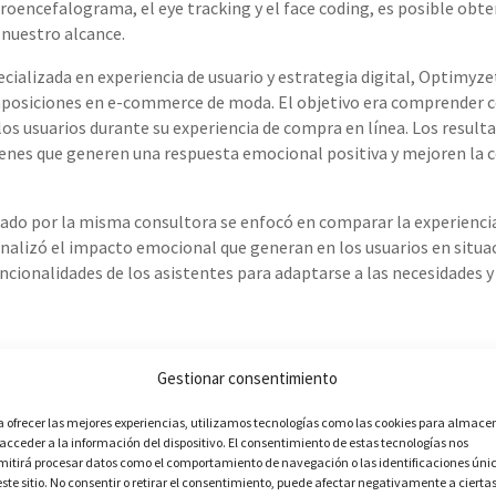
oencefalograma, el eye tracking y el face coding, es posible obte
nuestro alcance.
cializada en experiencia de usuario y estrategia digital, Optimyzet
posiciones en e-commerce de moda. El objetivo era comprender 
os usuarios durante su experiencia de compra en línea. Los result
genes que generen una respuesta emocional positiva y mejoren la c
zado por la misma consultora se enfocó en comparar la experiencia
 analizó el impacto emocional que generan en los usuarios en situac
ncionalidades de los asistentes para adaptarse a las necesidades 
Gestionar consentimiento
ración de Valor Agregado
a ofrecer las mejores experiencias, utilizamos tecnologías como las cookies para almace
el neuromarketing es el «valor simbólico» que los consumidores as
 acceder a la información del dispositivo. El consentimiento de estas tecnologías nos
alor simbólico se construye a partir de la combinación de opiniones
mitirá procesar datos como el comportamiento de navegación o las identificaciones úni
este aspecto permite a los vendedores enfocarse en la generación
este sitio. No consentir o retirar el consentimiento, puede afectar negativamente a cierta