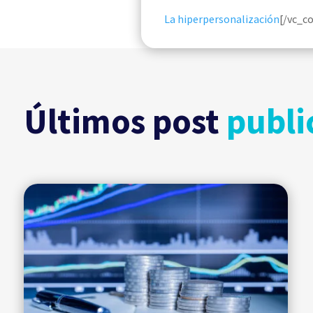
La hiperpersonalización
[/vc_c
Últimos post
publi