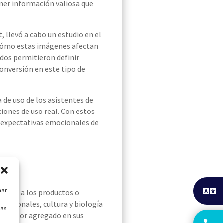
ner información valiosa que
, llevó a cabo un estudio en el
cómo estas imágenes afectan
ados permitieron definir
onversión en este tipo de
 de uso de los asistentes de
iones de uso real. Con estos
y expectativas emocionales de
nar
ignan a los productos o
 personales, cultura y biología
cas
 de valor agregado en sus
s