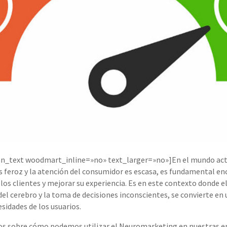
n_text woodmart_inline=»no» text_larger=»no»]En el mundo act
 feroz y la atención del consumidor es escasa, es fundamental e
s clientes y mejorar su experiencia. Es en este contexto donde 
 del cerebro y la toma de decisiones inconscientes, se convierte en
sidades de los usuarios.
os sobre cómo podemos utilizar el Neuromarketing en nuestras e