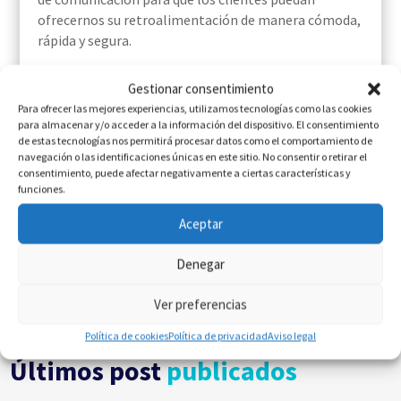
ofrecernos su retroalimentación de manera cómoda,
rápida y segura.
El marketing relacional es una estrategia por la que
Gestionar consentimiento
las empresas están apostando cada vez más porque,
Para ofrecer las mejores experiencias, utilizamos tecnologías como las cookies
aunque es un área del marketing compleja y que
para almacenar y/o acceder a la información del dispositivo. El consentimiento
requiere de estrategias
muy cualificadas
, recursos
de estas tecnologías nos permitirá procesar datos como el comportamiento de
suficientes y supervisión adecuada,
ofrece resultados
navegación o las identificaciones únicas en este sitio. No consentir o retirar el
consentimiento, puede afectar negativamente a ciertas características y
muy sólidos y a largo plazo.
funciones.
La transformación tecnológica de la empresa
Aceptar
Geomarketing: cómo sacar partido a tu base de datos
Denegar
Ver preferencias
Política de cookies
Política de privacidad
Aviso legal
Últimos post
publicados