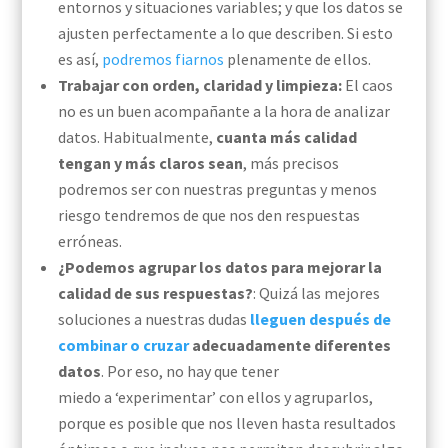
entornos y situaciones variables; y que los datos se
ajusten perfectamente a lo que describen. Si esto
es así,
podrem
o
s fiarnos
plenamente de ellos
.
Trabajar con orden, claridad y limpieza:
El caos
no es un buen acompañante a la hora de analizar
datos. Habitualmente,
cuant
a
más c
alidad
tengan
y
más claros
sean
, más precisos
podremos ser con nuestras preguntas y menos
riesgo tendremos de que nos den respuestas
erróneas.
¿Podemos agrupar los datos para mejorar la
calidad de sus respuestas?
: Quizá las mejores
soluciones a nuestras dudas
lleguen después de
combinar o cruzar
adecuadamente diferentes
datos
.
Por eso, no hay que tener
miedo
a
‘experimentar’ con ellos y agruparlos,
porque es posible que nos lleven hasta resultados