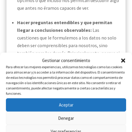
óptimos o que incluso nos permitan descubrir algo
que antes no éramos capaces de ver.
Hacer preguntas entendibles
y que permitan
llegar a conclusiones
observables
:
Las
cuestiones que le formulemos a los datos no solo
deben ser comprensibles para nosotros, sino
también para los demás.
Principalmente, porque si
Gestionar consentimiento
sus respuestas nos van a permitir tomar
Para ofrecer las mejores experiencias, utilizamos tecnologías como las cookies
decisiones, luego
deberemos
presentarlas
y
para almacenar y/o acceder a la información del dispositivo. El consentimiento
razonarlas adecuadamente
. Y la mejor forma de
de estas tecnologías nos permitirá procesar datos como el comportamiento de
navegación o las identificaciones únicas en este sitio. No consentir o retirar el
hacerlo será mediante un enfoque accesible y que
consentimiento, puede afectar negativamente a ciertas características y
ofrezca
resultados fácilmente
replicables
.
funciones.
Aceptar
Denegar
Ver preferencias