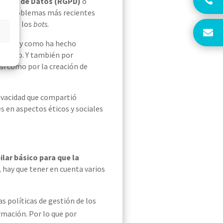
cción de Datos (RGPD)
o
los problemas más recientes
al
o de los
bots
.
s, tal y como ha hecho
proceso
. Y también por
así como
por
la creación
de
rivacidad que compartió
s en aspectos éticos y sociales
ilar básico
para que la
, hay que tener en cuenta varios
as políticas de gestión de los
rmación. Por lo que por