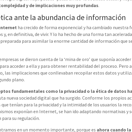
complejidad y de implicaciones muy profundas
.
ética ante la abundancia de información
Internet
ha crecido de forma exponencial y ha cambiado nuestra f
, en definitiva, de vivir. Y lo ha hecho de una forma tan acelera
 preparada para asimilar la enorme cantidad de información que se
mpresas se dieron cuenta de la ‘mina de oro’ que suponía acceder 
 para
acceder a ella
y para obtener rentabilidad del proceso
. Pero 
do
,
las implicaciones que
conllevaban
recopilar estos datos y utiliz
gundo plano.
ptos fundamentales como la privacidad o la ética de datos h
ta nueva sociedad digital que ha surgido.
Conforme los propios act
s
que tenía
n
para la privacidad y la intimidad de los usuarios la rec
mismos exponían en Internet, se han ido
adaptando
normativas y
s
 para su regulación.
ntramos en un momento importante, porque es
ahora cuando la