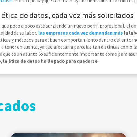
nálisis
. Por lo que hay que tenerla muy en cuenta durante todo el 
 ética de datos, cada vez más solicitados
que poco a poco esté surgiendo un nuevo perfil profesional, el de l
ejidad de su labor
,
las empresas cada vez
d
emanda
n más
la lab
cticas y métodos para el buen comportamiento dentro del entorno di
a tener en cuenta, ya que afectan a parcelas
tan
distintas como l
Así que es un asunto lo suficientemente importante como para
asum
o,
la ética de datos ha llegado para quedarse
.
cados