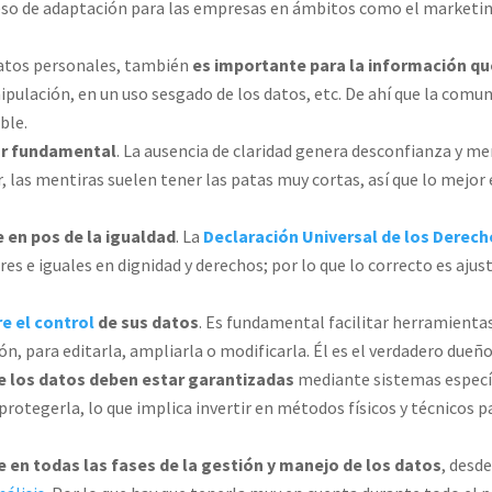
so de adaptación para las empresas en ámbitos como el marketing, 
 datos personales, también
es importante para la información q
ipulación, en un uso sesgado de los datos, etc. De ahí que la comun
ble.
or
fundamental
. La ausencia de claridad genera desconfianza y m
, las mentiras suelen tener las patas muy cortas, así que lo mejor 
 en pos de la igualdad
.
La
Declaración Universal de los Dere
es e iguales en dignidad y derechos;
por lo que lo correcto es ajus
e el control
de sus datos
. Es fundamental facilitar herramienta
n, para editarla, ampliarla o modificarla. Él es el verdadero dueño
de los datos deben estar garantizadas
mediante sistemas especí
protegerla, lo que implica invertir en métodos físicos y técnicos 
 en todas las fases de
la gestión y manejo de los datos
, desd