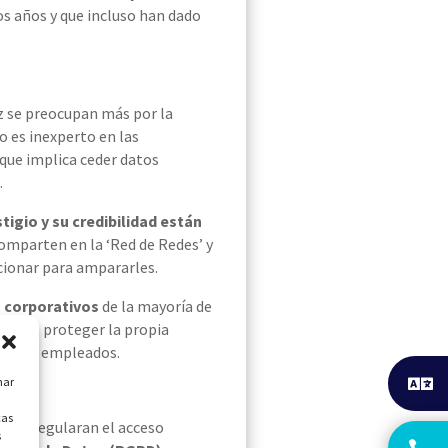
s años y que incluso han dado
ez se preocupan más por la
o es inexperto en las
 que implica ceder datos
.
tigio y su credibilidad están
comparten en la ‘Red de Redes’ y
cionar
para ampararles.
s corporativos
de la mayoría de
era de proteger la propia
a a sus empleados.
nar
cas
s
que regularan el acceso
s