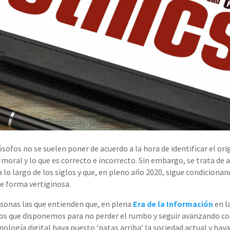
sofos no se suelen poner de acuerdo a la hora de identificar el ori
 moral y lo que es correcto e incorrecto. Sin embargo, se trata de
 lo largo de los
siglos
y que, en pleno año 2020, sigue condicionan
e forma vertiginosa.
sonas las que entienden que
,
en plena
Era de la Información
en l
 los que disponemos para no perder el rumbo y seguir avanzando co
cnología digital haya puesto
‘
patas arriba
’
la sociedad actual y hay