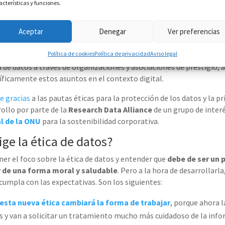
ón. De hecho,
normativas como
el
Reglamento General de Prote
acterísticas y funciones.
cy
Act
(CCPA)
no estaban preparadas inicialmente
para
anticipar 
 nuevas tecnologías, como las derivadas de la
Inteligencia Artifici
Aceptar
Denegar
Ver preferencias
actualizar los propios reglamentos
para responder a estos desafío
Política de cookies
Política de privacidad
Aviso legal
en Europa
para fortalecer el papel que
juegan los usuarios en el 
a de datos a través de organizaciones
y asociaciones
de prestigio
, 
íficamente estos asuntos
en el
contexto digital.
e gracias
a las pautas éticas para la protección de los datos y la p
rollo
por parte de la
Research Data Alliance
de
un grupo de interé
l de la ONU
para la sostenibilidad corporativa.
ge la ética de datos?
ner el foco sobre la ética de datos y entender que
debe
de
ser
un p
r de una forma moral y sa
ludable
. Pero
a la hora de desarrollarla
cumpla con las expectativas. Son los siguientes:
esta
nueva ética cambiará
la forma de trabajar
, porque ahora l
s y van a solicitar un tratamiento mucho más cuidadoso de la info