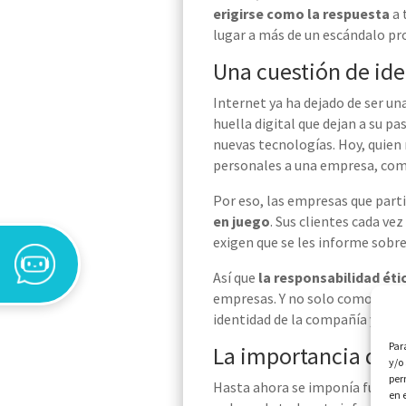
erigirse como
la respuesta
a 
lugar a más de un escándalo p
Una cuestión de id
Internet ya ha dejado de ser u
huella digital que dejan a su p
nuevas
tecnologías. Hoy, quien
personales a una empresa, como 
Por eso, las empresas que par
en juego
. Sus clientes cada ve
exigen que se les informe sobre
Así que
la responsabilidad éti
empresas. Y no solo como for
identidad de la
compañía
y de p
Par
La importancia de l
y/o
per
Hasta ahora se imponía fund
en 