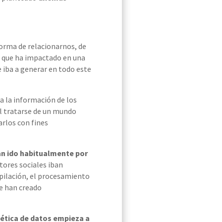
orma de relacionarnos, de
da que ha impactado en una
 iba a generar en todo este
a la información de los
al tratarse de un mundo
arlos con fines
an ido
habitualmente
por
ores sociales iban
opilación,
el
procesamiento
e han creado
 ética de datos empieza a