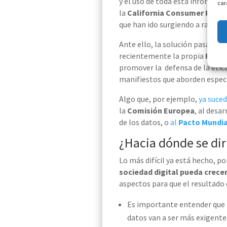
y
el
uso de toda esta informaci
car
la
California
Consumer
Priva
que
han ido
surgiendo a raíz de
Ante ello, la solución pasa
por 
recientemente la propia
RGPD 
promover la defensa de la étic
manifiestos
que
aborden espec
Algo que, por ejemplo,
ya suced
la
Comisión Europea
, al desar
de los
datos
,
o
al
Pacto Mundia
¿Hacia dónde se diri
Lo más difícil ya está hecho, po
sociedad digital pueda crece
aspectos para que el resultado 
Es importante entender que
datos van a ser más exigente