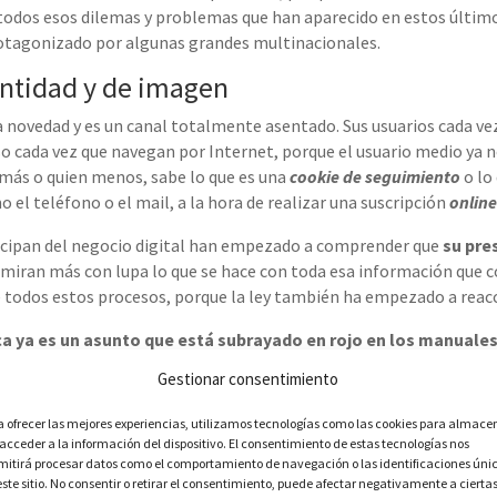
todos esos dilemas y
problemas que han aparecido en estos último
rotagonizado por algunas grandes multinacionales.
entidad y de imagen
na novedad y es un canal totalmente asentado. Sus usuarios cada v
aso cada vez que navegan por Internet, porque
el usuario medio ya n
 más o quien menos, sabe lo que es una
cookie
de seguimiento
o lo
el teléfono o el mail, a la hora de realizar una suscripción
online
ticipan del negocio digital han empezado a comprender que
su pres
z miran más con lupa lo que se hace con toda esa información que 
 todos estos procesos, porque la ley
también ha empezado a reac
ca ya es un asunto que está subrayado en rojo en los manuale
ma de
agradar y tranquilizar a los usuarios, sino también como man
Gestionar consentimiento
romover una cultura ética interna
,
que fortalezca sus valores y un
a ofrecer las mejores experiencias, utilizamos tecnologías como las cookies para almace
egislar y de promover grupos de apoyo
 acceder a la información del dispositivo. El consentimiento de estas tecnologías nos
mitirá procesar datos como el comportamiento de navegación o las identificaciones úni
amentalmente
el
aut
ocontrol
por la ausencia de
códigos
específico
este sitio. No consentir o retirar el consentimiento, puede afectar negativamente a cierta