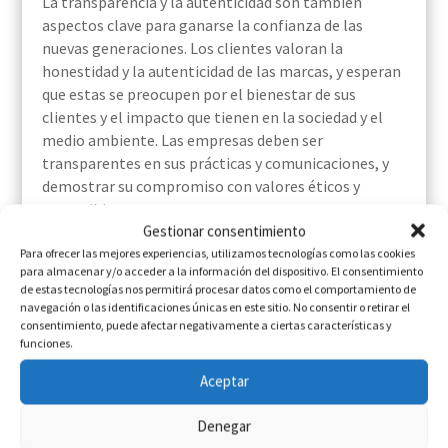
La transparencia y la autenticidad son también
aspectos clave para ganarse la confianza de las
nuevas generaciones. Los clientes valoran la
honestidad y la autenticidad de las marcas, y esperan
que estas se preocupen por el bienestar de sus
clientes y el impacto que tienen en la sociedad y el
medio ambiente. Las empresas deben ser
transparentes en sus prácticas y comunicaciones, y
demostrar su compromiso con valores éticos y
sostenibles.
Gestionar consentimiento
Además, las experiencias emocionales son
Para ofrecer las mejores experiencias, utilizamos tecnologías como las cookies
fundamentales para conectar con las nuevas
para almacenar y/o acceder a la información del dispositivo. El consentimiento
de estas tecnologías nos permitirá procesar datos como el comportamiento de
generaciones. Las marcas deben ser capaces de
navegación o las identificaciones únicas en este sitio. No consentir o retirar el
generar emociones positivas en los clientes a través
consentimiento, puede afectar negativamente a ciertas características y
de sus productos, servicios y experiencias de compra.
funciones.
Esto puede lograrse mediante la creación de
Aceptar
historias y narrativas que resuenen con los valores y
aspiraciones de los clientes, así como a través de la
Denegar
creación de experiencias memorables y