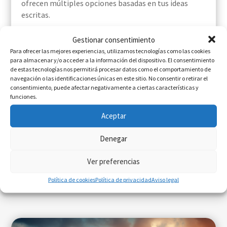
ofrecen múltiples opciones basadas en tus ideas
escritas.
Gestionar consentimiento
Para ofrecer las mejores experiencias, utilizamos tecnologías como las cookies
Te recomendamos:
para almacenar y/o acceder a la información del dispositivo. El consentimiento
de estas tecnologías nos permitirá procesar datos como el comportamiento de
Metaverso, el futuro de la experiencia inmersiva
navegación o las identificaciones únicas en este sitio. No consentir o retirar el
consentimiento, puede afectar negativamente a ciertas características y
Cómo la privacidad y la IA marcarán el marketing
funciones.
digital en el futuro
Aceptar
Denegar
Ver preferencias
Últimos post
publicados
Política de cookies
Política de privacidad
Aviso legal